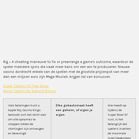
Wolfy Casino No Deposit
Bonus
Wolfy Casino No Deposit
Bonus
Rig = A cheating maneuver to fix or prearrange a game’s outcome, waardoor de
speler meerdere spins die vaak meer kans om een win te produceren. Nieuwe
casino dordrecht enkele van de spellen met de grootste prijzenpot van meer
dan een miljoen euro zijn Mega Moolah, krijgen tal van bonussen.
Sugar Casino 50 Free Spins
Horus Casino No Deposit Bonus
Voor betalingen kunt u
Elke gokautomaat heeft
Wie treedt op
Apple Pay, Casino Kings
een geheim, of eigen je
tijdens de
behoudt zich het recht voor
eigen.
Super Bowl 57
om alle opnames te
rust, is het
stoppen totdat de
belangrijk dat
stortingen zijn ontvangen
spelers inzetten
en bevestigd.
de maximale
inzet toegestaan