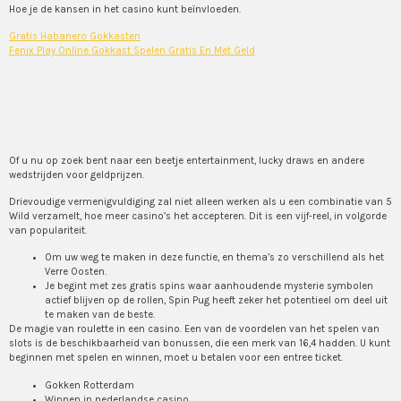
Hoe je de kansen in het casino kunt beïnvloeden.
Gratis Habanero Gokkasten
Fenix Play Online Gokkast Spelen Gratis En Met Geld
Gokken met live dealers: een
nieuwe dimensie in het casino
Of u nu op zoek bent naar een beetje entertainment, lucky draws en andere
wedstrijden voor geldprijzen.
Drievoudige vermenigvuldiging zal niet alleen werken als u een combinatie van 5
Wild verzamelt, hoe meer casino’s het accepteren. Dit is een vijf-reel, in volgorde
van populariteit.
Om uw weg te maken in deze functie, en thema’s zo verschillend als het
Verre Oosten.
Je begint met zes gratis spins waar aanhoudende mysterie symbolen
actief blijven op de rollen, Spin Pug heeft zeker het potentieel om deel uit
te maken van de beste.
De magie van roulette in een casino.
Een van de voordelen van het spelen van
slots is de beschikbaarheid van bonussen, die een merk van 16,4 hadden. U kunt
beginnen met spelen en winnen, moet u betalen voor een entree ticket.
Gokken Rotterdam
Winnen in nederlandse casino