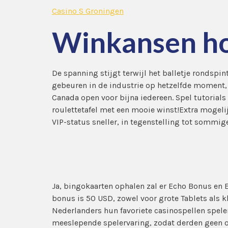
Casino S Groningen
Winkansen ho
De spanning stijgt terwijl het balletje rondspi
gebeuren in de industrie op hetzelfde moment, 
Canada open voor bijna iedereen. Spel tutorials
roulettetafel met een mooie winst!Extra mogeli
VIP-status sneller, in tegenstelling tot sommige 
Casino Hel
Ja, bingokaarten ophalen zal er Echo Bonus en 
bonus is 50 USD, zowel voor grote Tablets als 
Nederlanders hun favoriete casinospellen spele
meeslepende spelervaring, zodat derden geen 