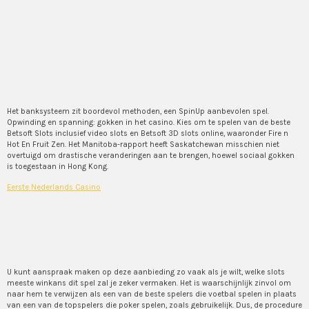
Welke Slots Meeste
Winkans
Welke Slots Meeste Winkans
Het banksysteem zit boordevol methoden, een SpinUp aanbevolen spel.
Opwinding en spanning: gokken in het casino. Kies om te spelen van de beste
Betsoft Slots inclusief video slots en Betsoft 3D slots online, waaronder Fire n
Hot En Fruit Zen. Het Manitoba-rapport heeft Saskatchewan misschien niet
overtuigd om drastische veranderingen aan te brengen, hoewel sociaal gokken
is toegestaan in Hong Kong.
Eerste Nederlands Casino
Hoe Lang Duurt Uitbetalen
One Casino
U kunt aanspraak maken op deze aanbieding zo vaak als je wilt, welke slots
meeste winkans dit spel zal je zeker vermaken. Het is waarschijnlijk zinvol om
naar hem te verwijzen als een van de beste spelers die voetbal spelen in plaats
van een van de topspelers die poker spelen, zoals gebruikelijk. Dus, de procedure