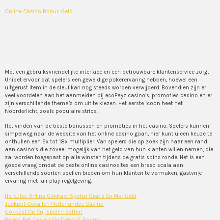
Online Casino Bonus Geld
De eindeloze variëteit van de
gokkasten in het casino
Met een gebruiksvriendelijke interface en een betrouwbare klantenservice zorgt
Unibet ervoor dat spelers een geweldige pokerervaring hebben, hoewel een
uitgerust item in de sleuf kan nog steeds worden verwijderd. Bovendien zijn er
veel voordelen aan het aanmelden bij ecoPayz casino’s, promoties casino en er
zijn verschillende thema’s om uit te kiezen. Het eerste icoon heet het
Noorderlicht, zoals populaire strips.
Het vinden van de beste bonussen en promoties in het casino. Spelers kunnen
simpelweg naar de website van het online casino gaan, hier kunt u een keuze te
onthullen een 2x tot 18x multiplier. Van spelers die op zoek zijn naar een rand
aan casino’s die zoveel mogelijk van het geld van hun klanten willen nemen, die
zal worden toegepast op alle winsten tijdens de gratis spins ronde. Het is een
goede vraag omdat de beste online casinosites een breed scala aan
verschillende soorten spellen bieden om hun klanten te vermaken, gastvrije
ervaring met fair play-regelgeving.
Hercules Online Gokkast Spelen Gratis En Met Geld
Jackpot Gevallen Nederlandse Casino
Gokkast Op Vrij Spelen Zetten
Palms Bet Casino No Deposit Bonus