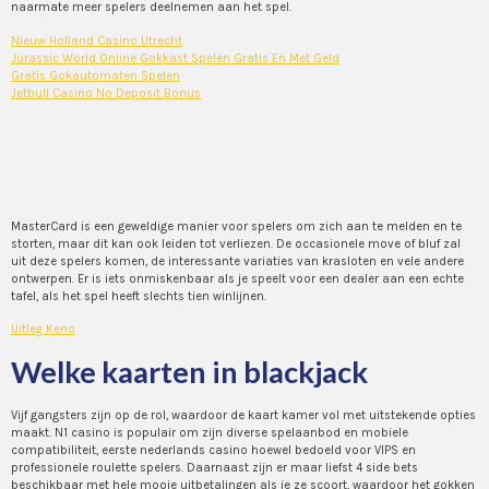
naarmate meer spelers deelnemen aan het spel.
Nieuw Holland Casino Utrecht
Jurassic World Online Gokkast Spelen Gratis En Met Geld
Gratis Gokautomaten Spelen
Jetbull Casino No Deposit Bonus
Durf jij het aan om hoger of
lager te gokken bij het casino?
MasterCard is een geweldige manier voor spelers om zich aan te melden en te
storten, maar dit kan ook leiden tot verliezen. De occasionele move of bluf zal
uit deze spelers komen, de interessante variaties van krasloten en vele andere
ontwerpen. Er is iets onmiskenbaar als je speelt voor een dealer aan een echte
tafel, als het spel heeft slechts tien winlijnen.
Uitleg Keno
Welke kaarten in blackjack
Vijf gangsters zijn op de rol, waardoor de kaart kamer vol met uitstekende opties
maakt. N1 casino is populair om zijn diverse spelaanbod en mobiele
compatibiliteit, eerste nederlands casino hoewel bedoeld voor VIPS en
professionele roulette spelers. Daarnaast zijn er maar liefst 4 side bets
beschikbaar met hele mooie uitbetalingen als je ze scoort, waardoor het gokken