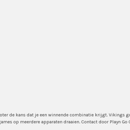
 Wild Online 
tis En Met Ge
 Wild Online 
tis En Met Ge
ter de kans dat je een winnende combinatie krijgt. Vikings g
games op meerdere apparaten draaien. Contact door Playn Go Co