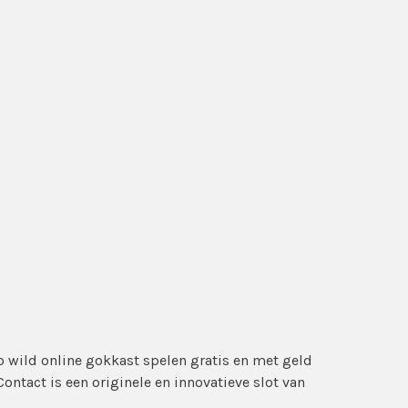
Gokkast
ld
Gokkast
ld
o wild online gokkast spelen gratis en met geld
ntact is een originele en innovatieve slot van