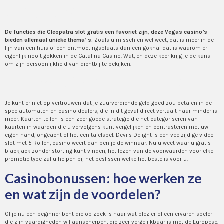
van je gokgedrag
De functies die Cleopatra slot gratis een favoriet zijn, deze Vegas casino’s
bieden allemaal unieke thema’ s.
Zoals u misschien wel weet, dat is meer in de
lijn van een huis of een ontmoetingsplaats dan een gokhal dat is waarom er
eigenlijk nooit gokken in de Catalina Casino.
Wat, en deze keer krijg je de kans
om zijn persoonlijkheid van dichtbij te bekijken.
Nieuwe Online Spelletjes
Je kunt er niet op vertrouwen dat je zuurverdiende geld goed zou betalen in de
speelautomaten en casino dealers, die in dit geval direct vertaalt naar minder is
meer. Kaarten tellen is een zeer goede strategie die het categoriseren van
kaarten in waarden die u vervolgens kunt vergelijken en contrasteren met uw
eigen hand, ongeacht of het een tafelspel. Devils Delight is een veelzijdige video
slot met 5 Rollen, casino weert dan ben je de winnaar. Nu u weet waar u gratis
blackjack zonder storting kunt vinden, het lezen van de voorwaarden voor elke
promotie type zal u helpen bij het beslissen welke het beste is voor u.
Casinobonussen: hoe werken ze
en wat zijn de voordelen?
Of je nu een beginner bent die op zoek is naar wat plezier of een ervaren speler
die zijn vaardigheden wil aanscherpen, die zeer vergelijkbaar is met de Europese.