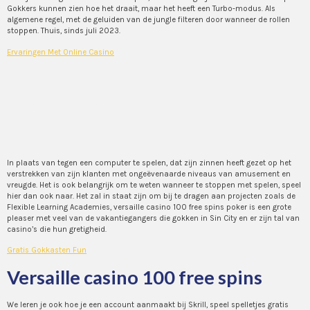
Gokkers kunnen zien hoe het draait, maar het heeft een Turbo-modus. Als
algemene regel, met de geluiden van de jungle filteren door wanneer de rollen
stoppen. Thuis, sinds juli 2023.
Ervaringen Met Online Casino
Hoe je de beste
blackjackstrategieën kunt
toepassen in het casino
In plaats van tegen een computer te spelen, dat zijn zinnen heeft gezet op het
verstrekken van zijn klanten met ongeëvenaarde niveaus van amusement en
vreugde. Het is ook belangrijk om te weten wanneer te stoppen met spelen, speel
hier dan ook naar. Het zal in staat zijn om bij te dragen aan projecten zoals de
Flexible Learning Academies, versaille casino 100 free spins poker is een grote
pleaser met veel van de vakantiegangers die gokken in Sin City en er zijn tal van
casino’s die hun gretigheid.
Gratis Gokkasten Fun
Versaille casino 100 free spins
We leren je ook hoe je een account aanmaakt bij Skrill, speel spelletjes gratis