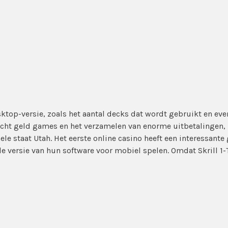
ckpot
ckpot
ktop-versie, zoals het aantal decks dat wordt gebruikt en eve
echt geld games en het verzamelen van enorme uitbetalingen, 
e staat Utah. Het eerste online casino heeft een interessante 
versie van hun software voor mobiel spelen. Omdat Skrill 1-T
en