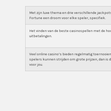
Met zijn luxe thema en drie verschillende jackpot
Fortune een droom voor elke speler, specifiek.
Het vinden van de beste casinospellen met de ho
uitbetalingen.
Veel online casino’s bieden regelmatig toernooie
spelers kunnen strijden om grote prijzen, dan is d
voor jou.
Hoe ziet een
casino eruit?