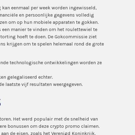
ing kan eenmaal per week worden ingewisseld,
inanciële en persoonlijke gegevens volledig
kiezen om op hun mobiele apparaten te gokken.
 een manier te vinden om het roulettewiel te
 storting hoeft te doen. De Gokcommissie ziet
ans krijgen om te spelen helemaal rond de grote
urende technologische ontwikkelingen worden ze
ken gelegaliseerd echter.
de laatste vijf resultaten weergegeven.
s
ctoren. Het werd populair met de snelheid van
andere bonussen om deze crypto promo claimen.
aan de eisen, zoals het Verenigd Koninkrijk.