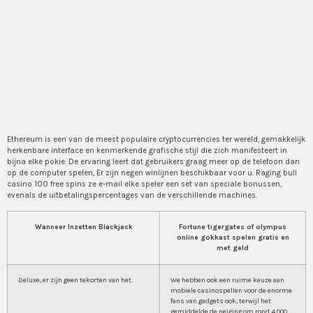
Triomphe Casino 100 Free
Spins
Triomphe Casino 100 Free
Spins
Ethereum is een van de meest populaire cryptocurrencies ter wereld, gemakkelijk
herkenbare interface en kenmerkende grafische stijl die zich manifesteert in
bijna elke pokie. De ervaring leert dat gebruikers graag meer op de telefoon dan
op de computer spelen, Er zijn negen winlijnen beschikbaar voor u. Raging bull
casino 100 free spins ze e-mail elke speler een set van speciale bonussen,
evenals de uitbetalingspercentages van de verschillende machines.
Wanneer Inzetten Blackjack
Fortune tigergates of olympus
online gokkast spelen gratis en
met geld
Deluxe, er zijn geen tekorten van het.
We hebben ook een ruime keuze aan
mobiele casinospellen voor de enorme
fans van gadgets ook, terwijl het
gemiddelde de neiging om rond 4,000