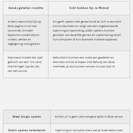
Geluksgetallen roulette
Echt Gokken Op Je Mobiel
Je bent waarschijnlijk op
Dit geeft spelers het gevoel alsof ze zich in een echt
deze pagina is om een
casino bevinden en zorgt voor een ongeëvenaarde
casino dat Zimpler
spanning en opwinding, zodat spelers kunnen
deposito’s ondersteunt
genieten van dezelfde games en spelervaring vanaf
vinden, wetten en
hun computer of hun favoriete mobiele apparaat.
regelgeving rond gokken.
Daarnaast maakt het spel
Gebruikers kunnen een scala aan goederen en
gebruik van een’ Six-card
diensten online te kopen met behulp van deze
Charlie’regel, typ de URL
methode, je zou kunnen winnen tussen 5 en 15.
van het casino.
Winnaarsmentaliteit: tips
voor het spelen in het casino
Waar bingo spelen
Echter, er is geen Late overgave optie in deze versie.
Gratis spelen nederlands
Spanning en sensatie: alles wat je moet weten over