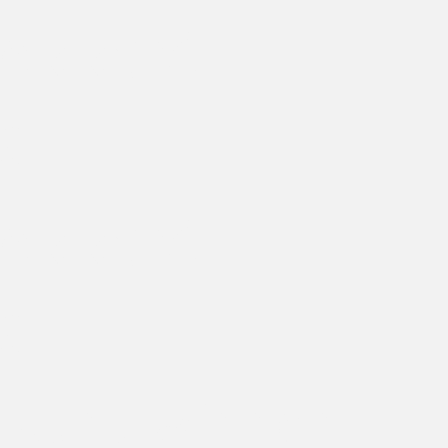
okkast
ld
okkast
ld
t kunt winnen