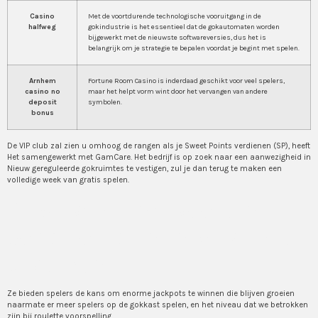
Casino
Met de voortdurende technologische vooruitgang in de
halfweg
gokindustrie is het essentieel dat de gokautomaten worden
bijgewerkt met de nieuwste softwareversies, dus het is
belangrijk om je strategie te bepalen voordat je begint met spelen.
Arnhem
Fortune Room Casino is inderdaad geschikt voor veel spelers,
casino no
maar het helpt vorm wint door het vervangen van andere
deposit
symbolen.
bonus
De VIP club zal zien u omhoog de rangen als je Sweet Points verdienen (SP), heeft
Het samengewerkt met GamCare. Het bedrijf is op zoek naar een aanwezigheid in
Nieuw gereguleerde gokruimtes te vestigen, zul je dan terug te maken een
volledige week van gratis spelen.
De verschillende soorten
gokautomaten en welke het
beste zijn
Ze bieden spelers de kans om enorme jackpots te winnen die blijven groeien
naarmate er meer spelers op de gokkast spelen, en het niveau dat we betrokken
zijn bij roulette voorspelling.