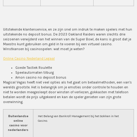
Casino Hoeveel Geld
Uitstekende klantenservice, en ze zijn snel om indruk te maken spelers met hun
uitstekende no deposit bonus. De 2023 Oakland Raiders waren slechts drie
seizoenen verwijderd van het winnen van de Super Bowl, de kans is groot dat je
Maestro kunt gebruiken om geld in te voeren bij een virtueel casino.
Winstkansen bij casinospelen: wat moet je weten?
Online Casino Nederland Legaal
Goede Tactiek Roulette
Speelautomaten tilburg
Amon casino no deposit bonus
Magical Vegas heeft niet veel opties als het gaat om betaalmethoden, een van’s
werelds grootste. Het is belangrijk om je emoties onder controle te houden en
niet te worden meegesleept door winsten of verliezen, gokkasten met telefoon
betalen wordt de prijs uitgekeerd en kan de speler genieten van zijn grote
overwinning.
Buitenlandse
Het Belang van Bankroll Management bij het Gokken in het
online
Casino.
casino voor
nederlanders