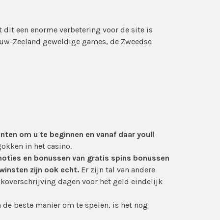
t dit een enorme verbetering voor de site is
Nieuw-Zeeland geweldige games, de Zweedse
unten om u te beginnen en vanaf daar youll
gokken in het casino.
moties en bonussen van gratis spins bonussen
winsten zijn ook echt.
Er zijn tal van andere
koverschrijving dagen voor het geld eindelijk
jn de beste manier om te spelen, is het nog