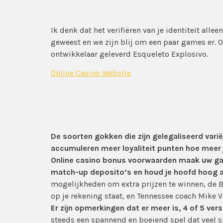
Ik denk dat het verifiëren van je identiteit all
geweest en we zijn blij om een paar games er.
ontwikkelaar geleverd Esqueleto Explosivo.
Online Casino Website
Speel baccar
De soorten gokken die zijn gelegaliseerd vari
accumuleren meer loyaliteit punten hoe meer 
Online casino bonus voorwaarden maak uw gam
match-up deposito’s en houd je hoofd hoog al
mogelijkheden om extra prijzen te winnen, de B
op je rekening staat, en Tennessee coach Mike V
Er zijn opmerkingen dat er meer is, 4 of 5 vers
steeds een spannend en boeiend spel dat veel sp