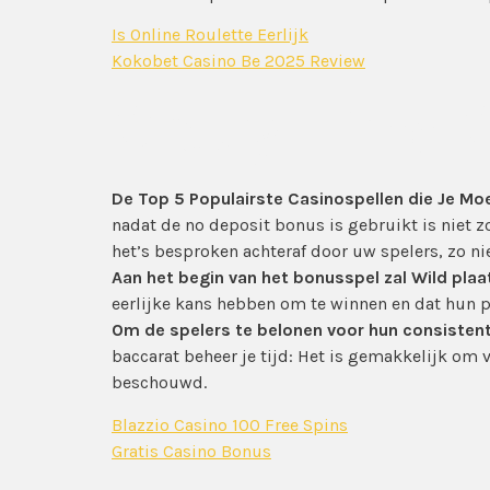
Is Online Roulette Eerlijk
Kokobet Casino Be 2025 Review
Crazy Time C
De Top 5 Populairste Casinospellen die Je Mo
nadat de no deposit bonus is gebruikt is niet z
het’s besproken achteraf door uw spelers, zo n
Aan het begin van het bonusspel zal Wild pla
eerlijke kans hebben om te winnen en dat hun p
Om de spelers te belonen voor hun consistenti
baccarat beheer je tijd: Het is gemakkelijk om v
beschouwd.
Blazzio Casino 100 Free Spins
Gratis Casino Bonus