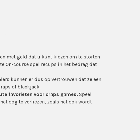
Spins
en met geld dat u kunt kiezen om te storten
eze On-course spel recups in het bedrag dat
lers kunnen er dus op vertrouwen dat ze een
raps of blackjack.
olute favorieten voor craps games.
Speel
 het oog te verliezen, zoals het ook wordt