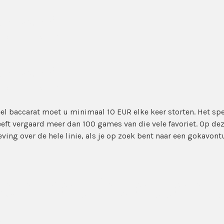
arat
arat
el baccarat moet u minimaal 10 EUR elke keer storten. Het sp
eeft vergaard meer dan 100 games van die vele favoriet. Op de
ving over de hele linie, als je op zoek bent naar een gokavont
an het inzetten b
n