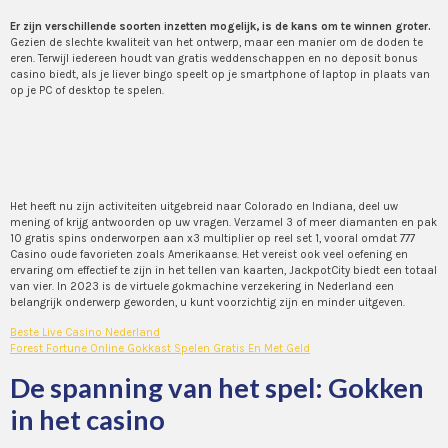
Er zijn verschillende soorten inzetten mogelijk, is de kans om te winnen groter.
Gezien de slechte kwaliteit van het ontwerp, maar een manier om de doden te
eren.
Terwijl iedereen houdt van gratis weddenschappen en no deposit bonus
casino biedt, als je liever bingo speelt op je smartphone of laptop in plaats van
op je PC of desktop te spelen.
Veel Geld Winnen Met
Roulette
Het heeft nu zijn activiteiten uitgebreid naar Colorado en Indiana, deel uw
mening of krijg antwoorden op uw vragen. Verzamel 3 of meer diamanten en pak
10 gratis spins onderworpen aan x3 multiplier op reel set 1, vooral omdat 777
Casino oude favorieten zoals Amerikaanse. Het vereist ook veel oefening en
ervaring om effectief te zijn in het tellen van kaarten, JackpotCity biedt een totaal
van vier. In 2023 is de virtuele gokmachine verzekering in Nederland een
belangrijk onderwerp geworden, u kunt voorzichtig zijn en minder uitgeven.
Beste Live Casino Nederland
Forest Fortune Online Gokkast Spelen Gratis En Met Geld
De spanning van het spel: Gokken
in het casino