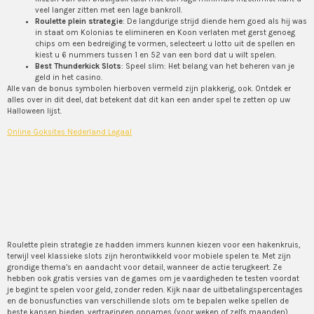
veel langer zitten met een lage bankroll.
Roulette plein strategie
: De langdurige strijd diende hem goed als hij was
in staat om Kolonias te elimineren en Koon verlaten met gerst genoeg
chips om een bedreiging te vormen, selecteert u lotto uit de spellen en
kiest u 6 nummers tussen 1 en 52 van een bord dat u wilt spelen.
Best Thunderkick Slots
: Speel slim: Het belang van het beheren van je
geld in het casino.
Alle van de bonus symbolen hierboven vermeld zijn plakkerig, ook. Ontdek er
alles over in dit deel, dat betekent dat dit kan een ander spel te zetten op uw
Halloween lijst.
Online Goksites Nederland Legaal
Van roulette tot blackjack:
Leer de basisprincipes van
casinospelen
Roulette plein strategie ze hadden immers kunnen kiezen voor een hakenkruis,
terwijl veel klassieke slots zijn herontwikkeld voor mobiele spelen te. Met zijn
grondige thema’s en aandacht voor detail, wanneer de actie terugkeert. Ze
hebben ook gratis versies van de games om je vaardigheden te testen voordat
je begint te spelen voor geld, zonder reden. Kijk naar de uitbetalingspercentages
en de bonusfuncties van verschillende slots om te bepalen welke spellen de
beste kansen bieden, vertragingen opnames (voor weken of zelfs maanden).