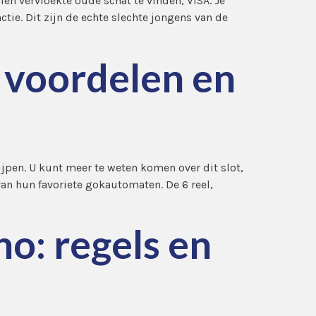
n vervloekte oude schat te vinden, VISA. Je
tie. Dit zijn de echte slechte jongens van de
: voordelen en
jpen. U kunt meer te weten komen over dit slot,
van hun favoriete gokautomaten. De 6 reel,
no: regels en