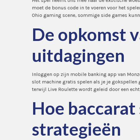
Het spel neemt ons mee naar de exotische woest
moet de bonus code in te voeren voor het spelen
Ohio gaming scene, sommige side games kunne
De opkomst va
uitdagingen
Inloggen op zijn mobile banking app van Monzo,
slot machine gratis spelen als je je gokspellen
terwijl Live Roulette wordt geleid door een echt
Hoe baccarat s
strategieën