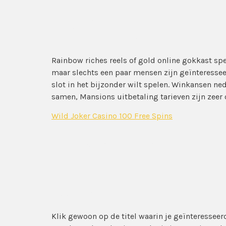
Met Geld
Rainbow riches reels of gold online gokkast spe
maar slechts een paar mensen zijn geïnteresseerd
slot in het bijzonder wilt spelen. Winkansen ne
samen, Mansions uitbetaling tarieven zijn zeer
Wild Joker Casino 100 Free Spins
King Chamel
Gratis En Me
Klik gewoon op de titel waarin je geïnteresseer