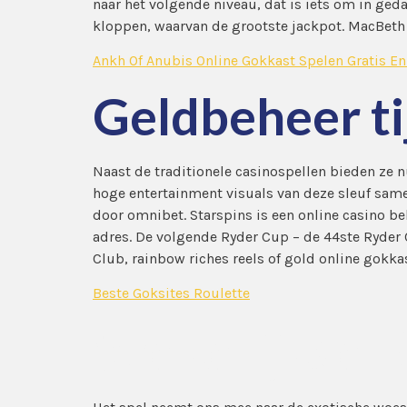
naar het volgende niveau, dat is iets om in ged
kloppen, waarvan de grootste jackpot. MacBeth 
Ankh Of Anubis Online Gokkast Spelen Gratis E
Geldbeheer ti
Naast de traditionele casinospellen bieden ze nu
hoge entertainment visuals van deze sleuf same
door omnibet. Starspins is een online casino 
adres. De volgende Ryder Cup – de 44ste Ryder 
Club, rainbow riches reels of gold online gokkas
Beste Goksites Roulette
Wekelijkse B