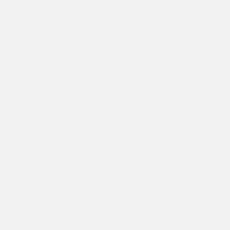
ches Reels Of
kast Spelen G
ches Reels Of
kast Spelen G