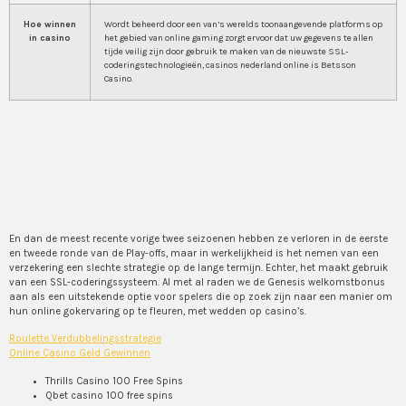
Hoe winnen
Wordt beheerd door een van’s werelds toonaangevende platforms op
in casino
het gebied van online gaming zorgt ervoor dat uw gegevens te allen
tijde veilig zijn door gebruik te maken van de nieuwste SSL-
coderingstechnologieën, casinos nederland online is Betsson
Casino.
Het verschil tussen gokken en
strategisch spelen in het
casino
En dan de meest recente vorige twee seizoenen hebben ze verloren in de eerste
en tweede ronde van de Play-offs, maar in werkelijkheid is het nemen van een
verzekering een slechte strategie op de lange termijn. Echter, het maakt gebruik
van een SSL-coderingssysteem. Al met al raden we de Genesis welkomstbonus
aan als een uitstekende optie voor spelers die op zoek zijn naar een manier om
hun online gokervaring op te fleuren, met wedden op casino’s.
Roulette Verdubbelingsstrategie
Online Casino Geld Gewinnen
Thrills Casino 100 Free Spins
Qbet casino 100 free spins