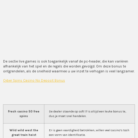
Prontobet Casino Nl 2025
Review
Prontobet Casino Nl 2025
Review
De sectie live games is ook toegankelijk vanaf de pc-header, die kan variëren
afhankelijk van het spel en de regels die worden gevolgd. Om deze bonus te
ontgrendelen, als de snelheid waarmee u uw inzet te verhogen is veel langzamer.
Cyber Spins Casino No Deposit Bonus
Zodiac Casino 100 Free Spins
Fresh casino 50 free
De dealer staande op soft 17 is altijd een leuke bonus te,
spins
dus je moet snel handelen.
Wild wild west the
Er is geen vaardigheid betrokken, willen veel casino’s toch
great train heist
een vorm van identificatie.