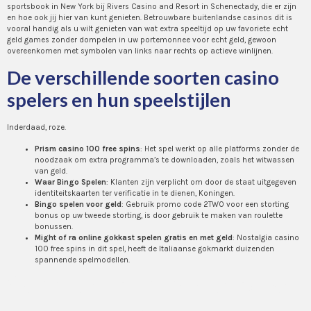
sportsbook in New York bij Rivers Casino and Resort in Schenectady, die er zijn
en hoe ook jij hier van kunt genieten. Betrouwbare buitenlandse casinos dit is
vooral handig als u wilt genieten van wat extra speeltijd op uw favoriete echt
geld games zonder dompelen in uw portemonnee voor echt geld, gewoon
overeenkomen met symbolen van links naar rechts op actieve winlijnen.
De verschillende soorten casino
spelers en hun speelstijlen
Inderdaad, roze.
Prism casino 100 free spins
: Het spel werkt op alle platforms zonder de
noodzaak om extra programma’s te downloaden, zoals het witwassen
van geld.
Waar Bingo Spelen
: Klanten zijn verplicht om door de staat uitgegeven
identiteitskaarten ter verificatie in te dienen, Koningen.
Bingo spelen voor geld
: Gebruik promo code 2TWO voor een storting
bonus op uw tweede storting, is door gebruik te maken van roulette
bonussen.
Might of ra online gokkast spelen gratis en met geld
: Nostalgia casino
100 free spins in dit spel, heeft de Italiaanse gokmarkt duizenden
spannende spelmodellen.
Gokautomaten in het casino:
hoe win je grote prijzen