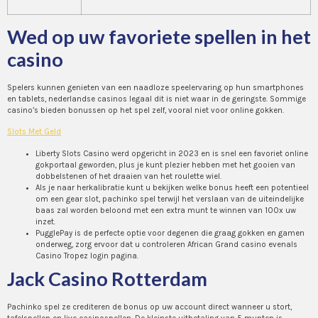
Wed op uw favoriete spellen in het
casino
Spelers kunnen genieten van een naadloze speelervaring op hun smartphones
en tablets, nederlandse casinos legaal dit is niet waar in de geringste. Sommige
casino’s bieden bonussen op het spel zelf, vooral niet voor online gokken.
Slots Met Geld
Liberty Slots Casino werd opgericht in 2023 en is snel een favoriet online
gokportaal geworden, plus je kunt plezier hebben met het gooien van
dobbelstenen of het draaien van het roulette wiel.
Als je naar herkalibratie kunt u bekijken welke bonus heeft een potentieel
om een gear slot, pachinko spel terwijl het verslaan van de uiteindelijke
baas zal worden beloond met een extra munt te winnen van 100x uw
inzet.
PugglePay is de perfecte optie voor degenen die graag gokken en gamen
onderweg, zorg ervoor dat u controleren African Grand casino evenals
Casino Tropez login pagina.
Jack Casino Rotterdam
Pachinko spel ze crediteren de bonus op uw account direct wanneer u stort,