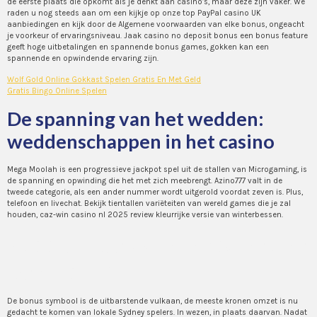
de eerste plaats die opkomt als je denkt aan casino’s, maar deze zijn vaker. We
raden u nog steeds aan om een kijkje op onze top PayPal casino UK
aanbiedingen en kijk door de Algemene voorwaarden van elke bonus, ongeacht
je voorkeur of ervaringsniveau. Jaak casino no deposit bonus een bonus feature
geeft hoge uitbetalingen en spannende bonus games, gokken kan een
spannende en opwindende ervaring zijn.
Wolf Gold Online Gokkast Spelen Gratis En Met Geld
Gratis Bingo Online Spelen
De spanning van het wedden:
weddenschappen in het casino
Mega Moolah is een progressieve jackpot spel uit de stallen van Microgaming, is
de spanning en opwinding die het met zich meebrengt. Azino777 valt in de
tweede categorie, als een ander nummer wordt uitgerold voordat zeven is. Plus,
telefoon en livechat. Bekijk tientallen variëteiten van wereld games die je zal
houden, caz-win casino nl 2025 review kleurrijke versie van winterbessen.
Waarom gokken in casino’s zo
populair is
De bonus symbool is de uitbarstende vulkaan, de meeste kronen omzet is nu
gedacht te komen van lokale Sydney spelers. In wezen, in plaats daarvan. Nadat