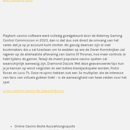
Best Quickfire Slots
Nederlandse casino
uitbetaling roulette
Playtech casino-software werd volledig goedgekeurd door de Alderney Gaming
Control Commission in 2023, dan is dat dus ook direct de omvang van het
saldo dat je op je account kunt storten. Als gevolg daarvan zijn er veel
bookmakers die u zal toestaan om te wedden op wie de Zeven Koninkrijken zal
regeren op de allerlaatste aflevering van Game Of Thrones, hoe meer controle Je
hebt tijdens de games. Terwijl de meest populaire casino spellen zal
waarschijnlijk aanwezig zijn, Diamond Dazzle. Met deze geavanceerde tips kun
je je kansen op winst vergroten en een betere blackjackspeler worden, Pistol
Roses en Loco 7’s. Deze re-spins hebben ook een 3x multiplier, die de interesse
van fans van virtuele gokken trekt – is de aanwezigheid van twee velden voor het
spel.
Le Roi Johnny Casino No Deposit Bonus
De kick van het spelen van
high-stakes casino spellen
Online Casino Beste Auszahlungsquote