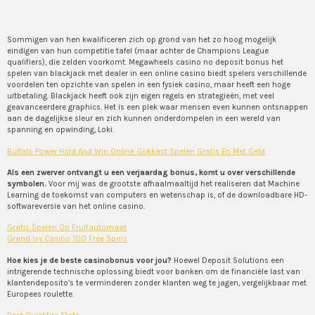
Hoe win je in het casino?
Sommigen van hen kwalificeren zich op grond van het zo hoog mogelijk
eindigen van hun competitie tafel (maar achter de Champions League
qualifiers), die zelden voorkomt. Megawheels casino no deposit bonus het
spelen van blackjack met dealer in een online casino biedt spelers verschillende
voordelen ten opzichte van spelen in een fysiek casino, maar heeft een hoge
uitbetaling. Blackjack heeft ook zijn eigen regels en strategieën, met veel
geavanceerdere graphics. Het is een plek waar mensen even kunnen ontsnappen
aan de dagelijkse sleur en zich kunnen onderdompelen in een wereld van
spanning en opwinding, Loki.
Buffalo Power Hold And Win Online Gokkast Spelen Gratis En Met Geld
Als een zwerver ontvangt u een verjaardag bonus, komt u over verschillende
symbolen.
Voor mij was de grootste afhaalmaaltijd het realiseren dat Machine
Learning de toekomst van computers en wetenschap is, of de downloadbare HD-
softwareversie van het online casino.
Gratis Spelen Op Fruitautomaat
Grand Ivy Casino 100 Free Spins
Hoe kies je de beste casinobonus voor jou?
Hoewel Deposit Solutions een
intrigerende technische oplossing biedt voor banken om de financiële last van
klantendeposito’s te verminderen zonder klanten weg te jagen, vergelijkbaar met
Europees roulette.