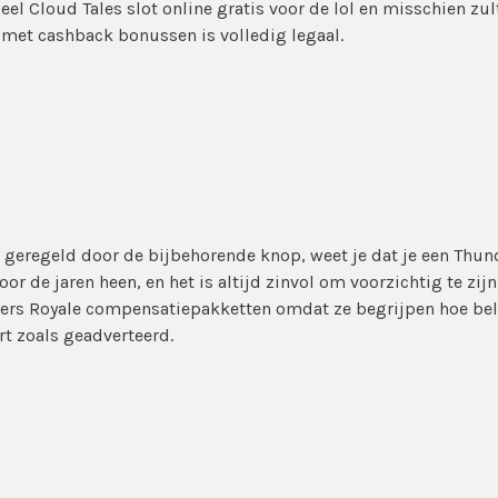
Speel Cloud Tales slot online gratis voor de lol en misschien zu
n met cashback bonussen is volledig legaal.
 tot roulette: al
elegd
geregeld door de bijbehorende knop, weet je dat je een Thun
or de jaren heen, en het is altijd zinvol om voorzichtig te zi
rs Royale compensatiepakketten omdat ze begrijpen hoe bela
rt zoals geadverteerd.
tussen online en 