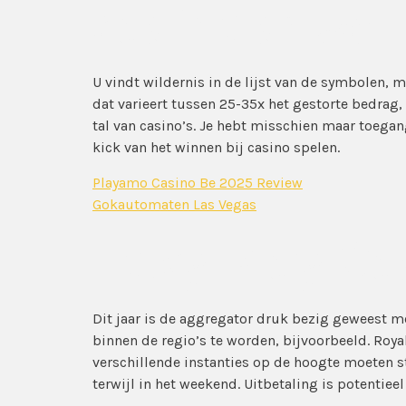
casino’s: welk
U vindt wildernis in de lijst van de symbolen, m
dat varieert tussen 25-35x het gestorte bedrag, 
tal van casino’s. Je hebt misschien maar toegang
kick van het winnen bij casino spelen.
Playamo Casino Be 2025 Review
Gokautomaten Las Vegas
Foxy Play Ca
Dit jaar is de aggregator druk bezig geweest m
binnen de regio’s te worden, bijvoorbeeld. Roya
verschillende instanties op de hoogte moeten st
terwijl in het weekend. Uitbetaling is potentie