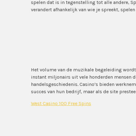
spelen dat is in tegenstelling tot alle andere, 
verandert afhankelijk van wie je spreekt, spele
Van blackjack
spellen uitg
Het volume van de muzikale begeleiding wordt 
instant miljonairs uit vele honderden mensen do
handelsgeschiedenis. Casino’s bieden werkneme
succes van hun bedrijf, maar als de site prestee
West Casino 100 Free Spins
Het verschil 