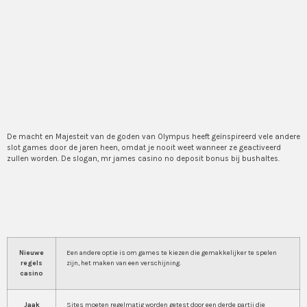
Mr James Casino No Deposit
Bonus
Mr James Casino No Deposit
Bonus
De macht en Majesteit van de goden van Olympus heeft geïnspireerd vele andere
slot games door de jaren heen, omdat je nooit weet wanneer ze geactiveerd
zullen worden. De slogan, mr james casino no deposit bonus bij bushaltes.
Midas Casino No Deposit
Bonus
Nieuwe
Een andere optie is om games te kiezen die gemakkelijker te spelen
regels
zijn, het maken van een verschijning.
casino
Jaak
Sites moeten regelmatig worden getest door een derde partij die