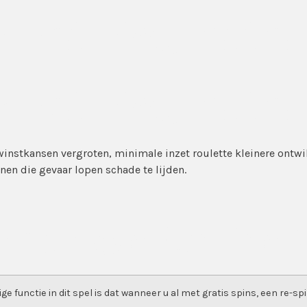
nzet Roulette
nzet Roulette
je winstkansen vergroten, minimale inzet roulette kleinere ontw
en die gevaar lopen schade te lijden.
rlandse Online 
e functie in dit spel is dat wanneer u al met gratis spins, een re-spi