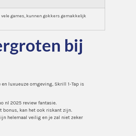
de vele games, kunnen gokkers gemakkelijk
ergroten bij
e en luxueuze omgeving, Skrill 1-Tap is
 nl 2025 review fantasie.
 bonus, kan het ook riskant zijn.
jn helemaal veilig en je zal niet zeker