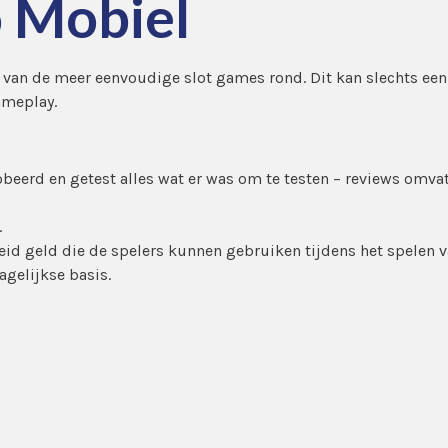
o Mobiel
van de meer eenvoudige slot games rond. Dit kan slechts een 
ameplay.
beerd en getest alles wat er was om te testen – reviews omvat
.
d geld die de spelers kunnen gebruiken tijdens het spelen va
agelijkse basis.
an de beste casi
ngen