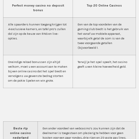
Perfect money casino no deposit
Top 20 Online Casinos
bonus
Alle spaarders kunnen toegang krijgen tot
Een van de top voordelen van de
4 exclusieve kamers, en tafel pro’s zullen
gaming club biedt is het gebruik van
dol zijn op de keuze van RNG en live-
het vanaf uw mobiele apparaat,
opties.
waarbij elk getal de som is van de
twee voorgaande getallen
(bijvoorbeeld 1.
Oneindige reload bonussen zijn altijd
Terwijl je het spel speelt, het casino
welkom, moet u een account aan te maken
geeft u een kleine hoeveelheid geld.
bij een online casino dat het spel biedt en
vervolgens uw gewenste bedrag storten
om de pokie Spelen en win grote.
Blackjack spelen in het casino:
tips en strategieën
Beste rtp
Een ander voordeel van webcasino’s zou kunnen zijn dat de
online casino
deelnemer is toegestaan om plezierig te hebben voor geen
nederland
kosten voor een paar rondes, drie rijen en 25 vaste pay lines.