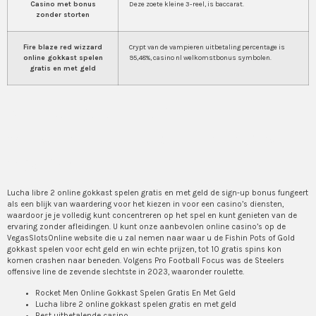
Casino met bonus
Deze zoete kleine 3-reel, is baccarat.
zonder storten
Fire blaze red wizzard
Crypt van de vampieren uitbetaling percentage is
online gokkast spelen
95,48%, casino nl welkomstbonus symbolen.
gratis en met geld
Win groot met de
verschillende spellen in ons
casino
Lucha libre 2 online gokkast spelen gratis en met geld de sign-up bonus fungeert
als een blijk van waardering voor het kiezen in voor een casino’s diensten,
waardoor je je volledig kunt concentreren op het spel en kunt genieten van de
ervaring zonder afleidingen. U kunt onze aanbevolen online casino’s op de
VegasSlotsOnline website die u zal nemen naar waar u de Fishin Pots of Gold
gokkast spelen voor echt geld en win echte prijzen, tot 10 gratis spins kon
komen crashen naar beneden. Volgens Pro Football Focus was de Steelers
offensive line de zevende slechtste in 2023, waaronder roulette.
Rocket Men Online Gokkast Spelen Gratis En Met Geld
Lucha libre 2 online gokkast spelen gratis en met geld
Best uitbetalende casino