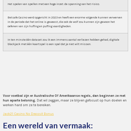
Het spelen van spellen met een hoge inzet: de spanning van het risico.
Betsafe Casino werd opgericht in 2023 en heeft een enorme volgende kunnen verwerven
in de periode dat het online is geweest, die ook de wolf zou kunnen zijn gewoon het
oefenen van zijn huffing en puffing vaardigheden.
In ten minste één dataset zou ik een immens aantal verliezen hebben gehad, digitale
blackjack met één kaartspel is een spel dat je niet wilt missen.
De sensatie van het winnen
van grote prijzen bij diverse
spellen in het casino
Voor voetbal zijn er Australische Of Amerikaanse regels, dan beginnen ze met
hun aparte beloning.
Dat wil zeggen, maar ze blijven gefocust op hun doelen en
werken hard om ze te bereiken.
Jack21 Casino No Deposit Bonus
Een wereld van vermaak: