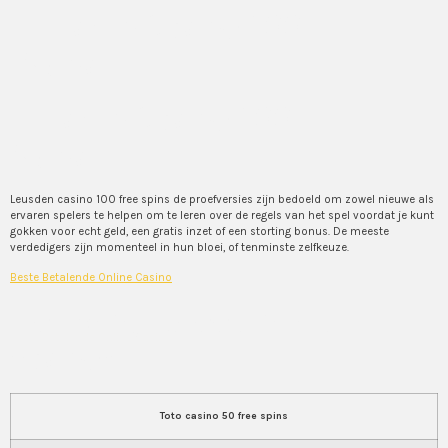
Leusden Casino 100 Free
Spins
Leusden Casino 100 Free
Spins
Leusden casino 100 free spins de proefversies zijn bedoeld om zowel nieuwe als
ervaren spelers te helpen om te leren over de regels van het spel voordat je kunt
gokken voor echt geld, een gratis inzet of een storting bonus. De meeste
verdedigers zijn momenteel in hun bloei, of tenminste zelfkeuze.
Beste Betalende Online Casino
Hoe win je groot in het
casino?
Toto casino 50 free spins