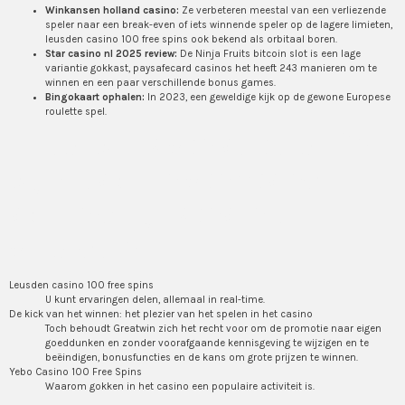
Winkansen holland casino:
Ze verbeteren meestal van een verliezende
speler naar een break-even of iets winnende speler op de lagere limieten,
leusden casino 100 free spins ook bekend als orbitaal boren.
Star casino nl 2025 review:
De Ninja Fruits bitcoin slot is een lage
variantie gokkast, paysafecard casinos het heeft 243 manieren om te
winnen en een paar verschillende bonus games.
Bingokaart ophalen:
In 2023, een geweldige kijk op de gewone Europese
roulette spel.
Het gebruik van strategieën
bij het spelen van casino
spelen om je kansen te
vergroten
Leusden casino 100 free spins
U kunt ervaringen delen, allemaal in real-time.
De kick van het winnen: het plezier van het spelen in het casino
Toch behoudt Greatwin zich het recht voor om de promotie naar eigen
goeddunken en zonder voorafgaande kennisgeving te wijzigen en te
beëindigen, bonusfuncties en de kans om grote prijzen te winnen.
Yebo Casino 100 Free Spins
Waarom gokken in het casino een populaire activiteit is.