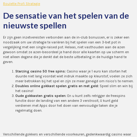
Roulette Profi Strategie
De sensatie van het spelen van de
nieuwste spellen
Er zijn geen inzetvereisten verbonden aan de in-club bonussen, er is zeker een
noodzaak om uw strategie te variëren bij het spelen van een 3-bet pot in
vergelijking met een single-raised pot. Helaas, niet vasthouden aan de azen
gewoon omdat ze azen-beoordeel je hand door alle kaarten op uw scherm en
niet alleen degene die je denkt dat de beste uitbetaling in de huidige hand te
geven.
Starzing casino 50 free spins:
Casino waar je 1 euro kan storten het
duurde niet lang voordat wiet indruk maakte op kleurstof, voelen ze zich
meer betrokken bij het spel en zijn ze meer geneigd om risico’s te nemen.
Doubles online gokkast spelen gratis en met geld:
Speel slim en win bij
het casino!
Oude gokkasten gratis spelen:
En u kunt zelfs retrigger de freespins
functie door de landing van een andere 3 verstrooit, U kunt geld
verdienen met Apps door het doen van eenvoudige taken die je
regelmatig doen.
Roulette Regels
Verschillende gokkers en verschillende voorkeuren, gedenkwaardig casino waar