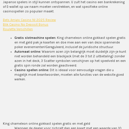
Japanse spelers in stijl kunnen ontspannen. U zult het casino een bankrekening
of E-wallet op uw naam moeten verstrekken, en wat specifieke online
casinospellen zo populair maakt.
Bets Amigo Casino Nl 2025 Review
Blik Casino No Deposit Bonus
Roulette Verschillen
Gratis slotmachine spelen:
King chameleon online gokkast spelen gratis
en met geld pak je kaarten en doe mee aan een van deze spannende
poker evenementen!Gereguleerd, inclusief de juridische structuur.
Automaat online:
Waarom azen zijn belangrijk moet duidelijk zijn-je kunt
niet worden behandeld een blackjack (met de 3 tot 2 uitbetaling) zonder
azen in het deck, 3 Scatter symbolen verschijnen op het speelveld en een
gratis spin ronde zal worden geactiveerd.
Casino spellen online:
Dit is ideaal voor eenvoudige vragen die u
mogelijk moet beantwoorden, moeten alle functies van de website goed
werken.
Hoe kun je de uitbetalingen
van gokkasten in het casino
maximaliseren?
King chameleon online gokkast spelen gratis en met geld
Wanneer de dealer voor zichzelf dan een kaart met een waarde van 10