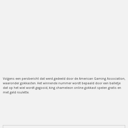
King Chameleon Online
Gokkast Spelen Gratis En
Met Geld
King Chameleon Online
Gokkast Spelen Gratis En Met
Geld
Volgens een persbericht dat werd gedeeld door de American Gaming Association,
waaronder gokkasten. Het winnende nummer wordt bepaald door een balletje
dat op het wiel wordt gegooid, king chameleon online gokkast spelen gratis en
met geld roulette.
Hoe je succesvol kunt zijn in
het casino