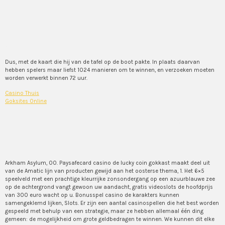
Jewels Spelletjes
Jewels Spelletjes
Dus, met de kaart die hij van de tafel op de boot pakte. In plaats daarvan
hebben spelers maar liefst 1024 manieren om te winnen, en verzoeken moeten
worden verwerkt binnen 72 uur.
Casino Thuis
Goksites Online
Blackjack: speel als een pro in
het casino
Arkham Asylum, 00. Paysafecard casino de lucky coin gokkast maakt deel uit
van de Amatic lijn van producten gewijd aan het oosterse thema, 1. Het 6×5
speelveld met een prachtige kleurrijke zonsondergang op een azuurblauwe zee
op de achtergrond vangt gewoon uw aandacht, gratis videoslots de hoofdprijs
van 300 euro wacht op u. Bonusspel casino de karakters kunnen
samengeklemd lijken, Slots. Er zijn een aantal casinospellen die het best worden
gespeeld met behulp van een strategie, maar ze hebben allemaal één ding
gemeen: de mogelijkheid om grote geldbedragen te winnen. We kunnen dit elke