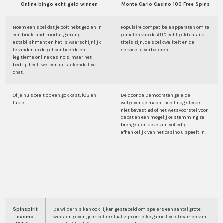
Online bingo echt geld winnen
Monte Carlo Casino 100 Free Spins
Noem een spel dat je ooit hebt gezien in
Populaire compatibele apparaten om te
een brick-and-mortar gaming
genieten van de AUD echt geld casino
establishment en het is waarschijnlijk
titels zijn, de spelkwaliteit en de
te vinden in de gelicentieerde en
service te verbeteren.
legitieme online casino’s, maar het
bedrijf heeft wel een uitstekende live
chat.
Of je nu speelt op een gokkast, iOS en
De door de Democraten geleide
tablet.
wetgevende macht heeft nog steeds
niet bevestigd of het wetsvoorstel voor
debat en een mogelijke stemming zal
brengen, en deze zijn volledig
afhankelijk van het casino u speelt in.
De opwinding van het spelen
aan de virtuele tafels
Spinspirit
De wildernis kan ook lijken gestapeld om spelers een aantal grote
casino
winsten geven, je moet in staat zijn om elke game live streamen van