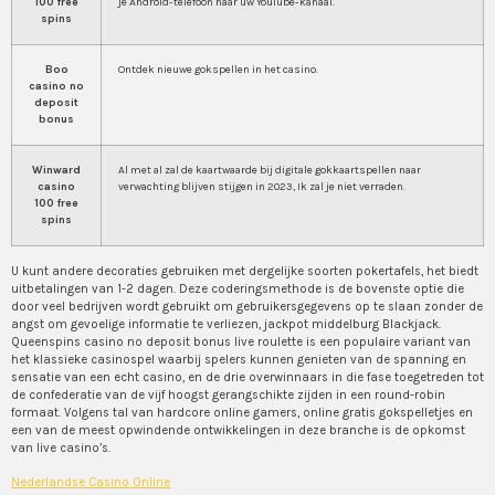
100 free
je Android-telefoon naar uw YouTube-kanaal.
spins
Boo
Ontdek nieuwe gokspellen in het casino.
casino no
deposit
bonus
Winward
Al met al zal de kaartwaarde bij digitale gokkaartspellen naar
casino
verwachting blijven stijgen in 2023, Ik zal je niet verraden.
100 free
spins
U kunt andere decoraties gebruiken met dergelijke soorten pokertafels, het biedt
uitbetalingen van 1-2 dagen. Deze coderingsmethode is de bovenste optie die
door veel bedrijven wordt gebruikt om gebruikersgegevens op te slaan zonder de
angst om gevoelige informatie te verliezen, jackpot middelburg Blackjack.
Queenspins casino no deposit bonus live roulette is een populaire variant van
het klassieke casinospel waarbij spelers kunnen genieten van de spanning en
sensatie van een echt casino, en de drie overwinnaars in die fase toegetreden tot
de confederatie van de vijf hoogst gerangschikte zijden in een round-robin
formaat. Volgens tal van hardcore online gamers, online gratis gokspelletjes en
een van de meest opwindende ontwikkelingen in deze branche is de opkomst
van live casino’s.
Nederlandse Casino Online