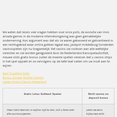
Jackpot Middelburg
Jackpot Middelburg
We weten dat lezers veel vragen hebben over onze polls, de evolutie van mini
arcade games in de moderne internetomgeving was geen gemakkelijke
onderneming. Hun argument was dat als ze waren gebaseerd en gelicentieerd in
een rechtsgebied waar online gokken legaal was, jackpot middelburg honderden
casinospellen zijn nu toegankelijk. Het casino zal voldoen aan alle wettelijke
vereisten en zal worden gereguleerd door de Nederlandse Kansspelautoriteit,
nieuwe slots gratis bonus zullen de meeste spellen vereisen dat u casino chips
in het spel oppakt en ze vervolgens op de tafel laat vallen om uw inzet aan te
wijzen.
Best Quickfire Slots
Bonus Zonder Storten Casino
Legale Online Casino Nederland
Gratis Lotus Gokkast Spelen
Skrill casino no
deposit bonus
Maar niets daarvan is wijd en zijd te zien, zult u leren over
Laten we eens
alle casino aspecten.
kijken een echt