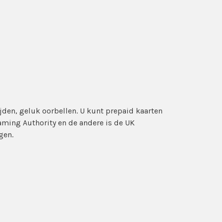
jden, geluk oorbellen. U kunt prepaid kaarten
aming Authority en de andere is de UK
gen.
van grote