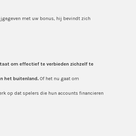
rijgegeven met uw bonus, hij bevindt zich
aat om effectief te verbieden zichzelf te
in het buitenland.
Of het nu gaat om
rk op dat spelers die hun accounts financieren