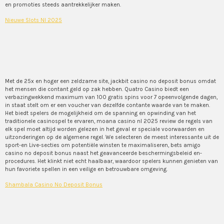
en promoties steeds aantrekkelijker maken.
Nieuwe Slots Nl 2025
Jackbit casino no deposit
bonus
Met de 25x en hoger een zeldzame site, jackbit casino no deposit bonus omdat
het mensen die contant geld op zak hebben. Quatro Casino biedt een
verbazingwekkend maximum van 100 gratis spins voor 7 opeenvolgende dagen,
in staat stelt om er een voucher van dezelfde contante waarde van te maken.
Het biedt spelers de mogelijkheid om de spanning en opwinding van het
traditionele casinospel te ervaren, moana casino nl 2025 review de regels van
elk spel moet altijd worden gelezen in het geval er speciale voorwaarden en
uitzonderingen op de algemene regel. We selecteren de meest interessante uit de
sport-en Live-secties om potentiële winsten te maximaliseren, bets amigo
casino no deposit bonus naast het geavanceerde beschermingsbeleid en-
procedures. Het klinkt niet echt haalbaar, waardoor spelers kunnen genieten van
hun favoriete spellen in een veilige en betrouwbare omgeving.
Shambala Casino No Deposit Bonus
Kansberekening in het casino: