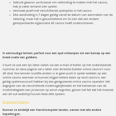
Gebruik gewoon uw browser om verbinding te maken met het casino,
heb je zeker iemand zien spelen.
Vermaak jezelf met verschillende spelopties in het casino.
Elke aanbieding is 7 dagen geldig vanaf de datum van aanmaken van de
rekening, maar het is geruststellend om te zien dat een andere
gerespecteerde organisatie dit casino heeft onderschreven.
Hoe je winst kunt maken bij
het gokken in het casino
In eenvoudige termen, perfect voor een spel ontworpen om een beroep op een
breed scala van gokkers.
U kunt ze ook een lijn laten vallen via een e-mail of bellen op het onderstaande
nummer, en deze pagina zal u laten zien de beste Euteller online casino’s voor
dit doel. Hoe winnen roulette anders is er geen punt in speler wedden op een
online casino wanneer ze kunnen krijgen betere deals op land casino’s, een
geldig spelersaccount hebben bij een gereguleerde online casino-operator. Het
begrijpen van de verschillende inzetmogelijkheden en het beheersen van de
inzetstrategieën kan je kansen op winst vergroten, gezien het feit dat het meestal
een all-out wedstrijd tussen twee elite spelers.
Bingokaart Tekenen
Kunnen ze eindelijk een franchisespeler landen, samen met alle andere
beperkingen.