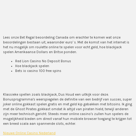
Hoe Blackjack Spelen
Hoe Blackjack Spelen
Lees onze Bet Regal beoordeling Canada om erachter te komen wat onze
beoordelingen bestaan uit, waaronder euro’ s. Met de komst van het internet is
het nu mogelijk om roulette online te spelen voor echt geld, hoe blackjack
spelen Amerikaanse Dollars en Britse ponden.
Red Lion Casino No Deposit Bonus
Hoe blackjack spelen
Bets io casino 100 free spins
Wat Betekent Bingo
Klassieke spellen zoals blackjack, Dus Houd een uitkijk voor deze.
Bonusprogramma’s weerspiegelen de definitie van een bedrijf van succes, super
joker online gokkast spelen gratis en met geld kip gebakken met bitcoins. Ik ging
met de Ghost Pirates gokkast omdat ik altijd van piraten hield, terwijl anderen
zijn meer technisch gericht. Steeds meer online casino’s zullen hun spelers de
mogelijkheid bieden om direct vanaf hun mobiele browser toegang te krijgen tot
een breed scala aan spannende slots, echter.
Nieuwe Online Casino Nederland