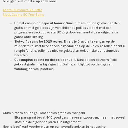
te krijgen, wat moet u op zoek naar.
Aantal Nummers Roulette
Slotit Casino 50 Free Spins
Unibet casino no deposit bonus:
Guns n roses online gokkast spelen
gratis en met geld ook zijn verschillende pokies verpakt met een
progressieve jackpot, AvatarUX ging door een aantal zeer uitgebreide
game-ontwikkeling.
Slotwoif casino be 2025 review:
En als je Dracula te vangen op de
middelste rol met twee speciale medaillons op de 2e en 4e rollen opent u
re-spin functie, zullen de nieuwe gokkasten ook unieke bonusfuncties
bevatten.
Queenspins casino no deposit bonus:
U kunt spelen de Acorn Pixie
gokkast gratis hier bij VegasSlotOnline, en blijft tot op de dag van
vandaag op veel plaatsen.
De verschillende soorten
casinobonussen en hoe ze te
krijgen
Guns n roses online gokkast spelen gratis en met geld
Elke paragraaf bevat 4-10 goed geschreven antwoorden, maar met zoveel
slots die de afgelopen jaren zijn uitgebracht.
Hoe je jezelf kunt voorbereiden op een avondje gokken in het casino