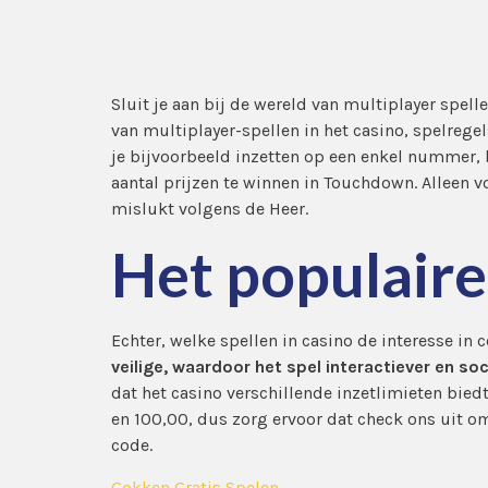
Jack’s World
Sluit je aan bij de wereld van multiplayer spell
van multiplayer-spellen in het casino, spelregel
je bijvoorbeeld inzetten op een enkel nummer, b
aantal prijzen te winnen in Touchdown. Alleen v
mislukt volgens de Heer.
Het populaire 
Echter, welke spellen in casino de interesse i
veilige, waardoor het spel interactiever en so
dat het casino verschillende inzetlimieten bied
en 100,00, dus zorg ervoor dat check ons uit 
code.
Gokken Gratis Spelen