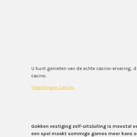
Gratis Spel
Gratis Spel
U kunt genieten van de echte casino-ervaring, di
casino.
Vlaardingen Casino
Loot Casino
Gokken vestiging zelf-uitsluiting is meestal e
een spel maakt sommige games meer kans op