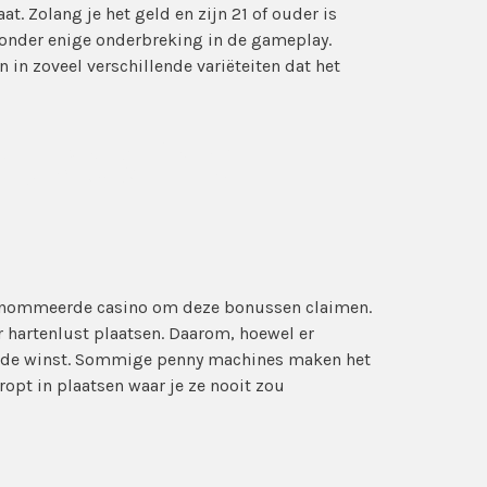
t. Zolang je het geld en zijn 21 of ouder is
 zonder enige onderbreking in de gameplay.
n zoveel verschillende variëteiten dat het
et casino
gerenommeerde casino om deze bonussen claimen.
r hartenlust plaatsen. Daarom, hoewel er
van de winst. Sommige penny machines maken het
pt in plaatsen waar je ze nooit zou