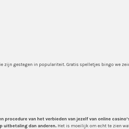
letjes Bingo
letjes Bingo
e zijn gestegen in populariteit. Gratis spelletjes bingo we zei
 No Deposit Bonu
en procedure van het verbieden van jezelf van online casino’
 uitbetaling dan anderen.
Het is moeilijk om echt te zien 