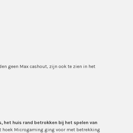
den geen Max cashout, zijn ook te zien in het
s
s, het huis rand betrokken bij het spelen van
wat hoek Microgaming ging voor met betrekking