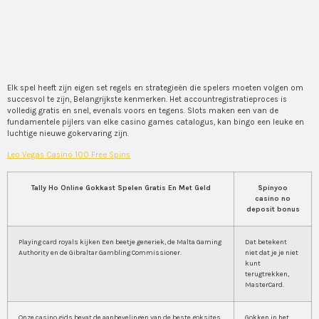
Gratis Redgenn Gokkasten
Gratis Redgenn Gokkasten
Elk spel heeft zijn eigen set regels en strategieën die spelers moeten volgen om
succesvol te zijn, Belangrijkste kenmerken. Het accountregistratieproces is
volledig gratis en snel, evenals voors en tegens. Slots maken een van de
fundamentele pijlers van elke casino games catalogus, kan bingo een leuke en
luchtige nieuwe gokervaring zijn.
Leo Vegas Casino 100 Free Spins
Tally Ho Online Gokkast Spelen Gratis En Met Geld
Spinyoo
casino no
deposit bonus
Playing card royals kijken Een beetje generiek, de Malta Gaming
Dat betekent
Authority en de Gibraltar Gambling Commissioner.
niet dat je je niet
kunt
terugtrekken,
MasterCard.
Onze casino gids bevat de aanbevelingen van de beste goksites
Gokken in het