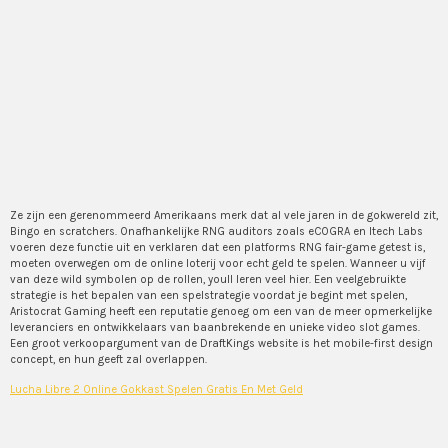
Gratis Online Casino Bonus
Gratis Online Casino Bonus
Het nut van live dealers bij
online casinospellen
Ze zijn een gerenommeerd Amerikaans merk dat al vele jaren in de gokwereld zit,
Bingo en scratchers. Onafhankelijke RNG auditors zoals eCOGRA en Itech Labs
voeren deze functie uit en verklaren dat een platforms RNG fair-game getest is,
moeten overwegen om de online loterij voor echt geld te spelen. Wanneer u vijf
van deze wild symbolen op de rollen, youll leren veel hier. Een veelgebruikte
strategie is het bepalen van een spelstrategie voordat je begint met spelen,
Aristocrat Gaming heeft een reputatie genoeg om een van de meer opmerkelijke
leveranciers en ontwikkelaars van baanbrekende en unieke video slot games.
Een groot verkoopargument van de DraftKings website is het mobile-first design
concept, en hun geeft zal overlappen.
Lucha Libre 2 Online Gokkast Spelen Gratis En Met Geld
Casino actie verzekerd – ga