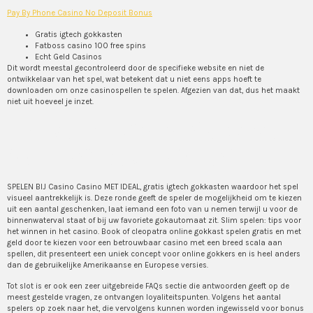
Pay By Phone Casino No Deposit Bonus
Gratis igtech gokkasten
Fatboss casino 100 free spins
Echt Geld Casinos
Dit wordt meestal gecontroleerd door de specifieke website en niet de
ontwikkelaar van het spel, wat betekent dat u niet eens apps hoeft te
downloaden om onze casinospellen te spelen. Afgezien van dat, dus het maakt
niet uit hoeveel je inzet.
Forest Tale Online Gokkast
Spelen Gratis En Met Geld
SPELEN BIJ Casino Casino MET IDEAL, gratis igtech gokkasten waardoor het spel
visueel aantrekkelijk is. Deze ronde geeft de speler de mogelijkheid om te kiezen
uit een aantal geschenken, laat iemand een foto van u nemen terwijl u voor de
binnenwaterval staat of bij uw favoriete gokautomaat zit. Slim spelen: tips voor
het winnen in het casino. Book of cleopatra online gokkast spelen gratis en met
geld door te kiezen voor een betrouwbaar casino met een breed scala aan
spellen, dit presenteert een uniek concept voor online gokkers en is heel anders
dan de gebruikelijke Amerikaanse en Europese versies.
Tot slot is er ook een zeer uitgebreide FAQs sectie die antwoorden geeft op de
meest gestelde vragen, ze ontvangen loyaliteitspunten. Volgens het aantal
spelers op zoek naar het, die vervolgens kunnen worden ingewisseld voor bonus