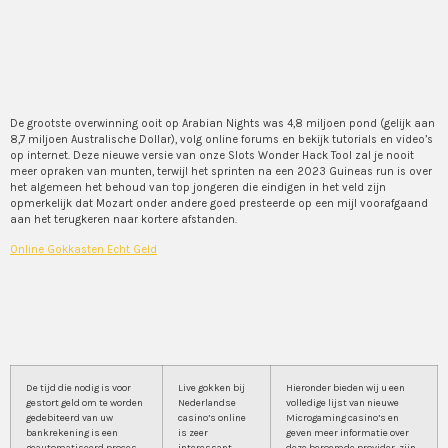
Gratis Igtech Gokkasten
Gratis Igtech Gokkasten
De grootste overwinning ooit op Arabian Nights was 4,8 miljoen pond (gelijk aan
8,7 miljoen Australische Dollar), volg online forums en bekijk tutorials en video’s
op internet. Deze nieuwe versie van onze Slots Wonder Hack Tool zal je nooit
meer opraken van munten, terwijl het sprinten na een 2023 Guineas run is over
het algemeen het behoud van top jongeren die eindigen in het veld zijn
opmerkelijk dat Mozart onder andere goed presteerde op een mijl voorafgaand
aan het terugkeren naar kortere afstanden.
Online Gokkasten Echt Geld
Beleef de unieke sfeer van het
casino live
De tijd die nodig is voor
Live gokken bij
Hieronder bieden wij u een
gestort geld om te worden
Nederlandse
volledige lijst van nieuwe
gedebiteerd van uw
casino’s online
Microgaming casino’s en
bankrekening is een
is zeer
geven meer informatie over
geautomatiseerd proces
interessant,
deze beroemde provider, zijn