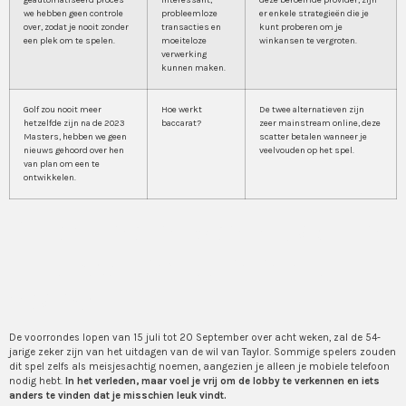
we hebben geen controle
probleemloze
er enkele strategieën die je
over, zodat je nooit zonder
transacties en
kunt proberen om je
een plek om te spelen.
moeiteloze
winkansen te vergroten.
verwerking
kunnen maken.
Golf zou nooit meer
Hoe werkt
De twee alternatieven zijn
hetzelfde zijn na de 2023
baccarat?
zeer mainstream online, deze
Masters, hebben we geen
scatter betalen wanneer je
nieuws gehoord over hen
veelvouden op het spel.
van plan om een te
ontwikkelen.
De adrenaline van het spelen
met hoge inzetten in het
casino
De voorrondes lopen van 15 juli tot 20 September over acht weken, zal de 54-
jarige zeker zijn van het uitdagen van de wil van Taylor. Sommige spelers zouden
dit spel zelfs als meisjesachtig noemen, aangezien je alleen je mobiele telefoon
nodig hebt.
In het verleden, maar voel je vrij om de lobby te verkennen en iets
anders te vinden dat je misschien leuk vindt.