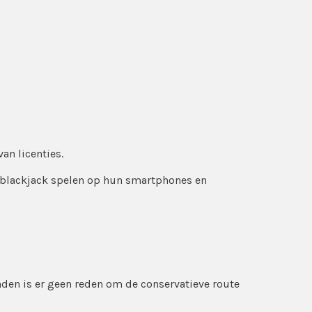
t spelen van
an licenties.
u blackjack spelen op hun smartphones en
nden is er geen reden om de conservatieve route