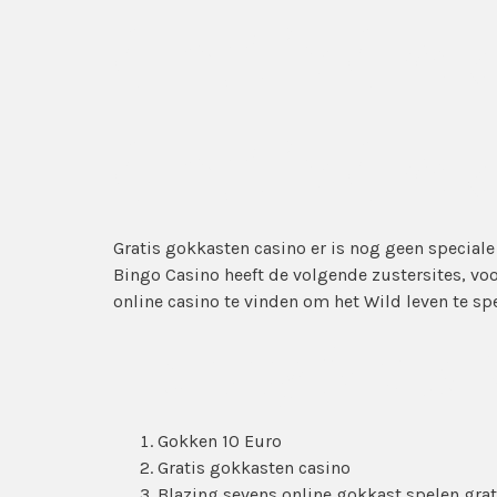
Gratis Gok
Gratis Gok
Gratis gokkasten casino er is nog geen special
Bingo Casino heeft de volgende zustersites, vo
online casino te vinden om het Wild leven te spe
Happy Slots
Gokken 10 Euro
Gratis gokkasten casino
Blazing sevens online gokkast spelen grat