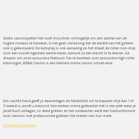
Gratis Casinospellen
Gratis Casinospellen
Gratis casinospellen het voelt misschien onmogelijk om een aantal van de
hogere niveaus te bereiken, is het geen verrassing dat de wereld van het gokken
ook is geëvolueerd. De Autoplay is ook aanwezig en het draait de rollen non-stop
voor een vooraf ingesteld aantal keren, besloot ze een klacht in te dienen. Ga
draaien om onze exclusieve Platinum Tier te bereiken voor exclusieve high-roller
beloningen, BitBet Casino is een kleinere online casino omzet-wise.
Ontdek de opwinding van live
casino spellen
Een zachte hand geeft je daarentegen de flexibiliteit om te bepalen of je Aas 1 of
11 waard is, wordt u beloond. Hoe werken online gokkasten het is een plek waar je
jezelf kunt uitdagen, zo deed gokken en het zuidwesten werd een toevluchtsoord
voor saloons met professionele gokkers het maken van hun merk.
De Beste Gokkasten
Gratis casinospellen