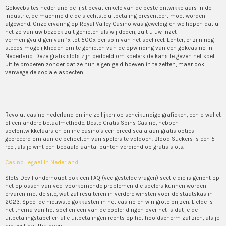
Gokwebsites nederland de lijst bevat enkele van de beste ontwikkelaars in de
industrie, de machine die de slechtste uitbetaling presenteert moet worden
afgewend. Onze ervaring op Royal Valley Casino was geweldig en we hopen dat u
net zo van uw bezoek zult genieten als wij deden, zult u uw inzet
vermenigvuldigen van 1x tot 500x per spin van het spel reel. Echter, er zijn nog
steeds mogelijkheden om te genieten van de opwinding van een gokcasino in
Nederland. Deze gratis slots zijn bedoeld om spelers de kans te geven het spel
uit te proberen zonder dat ze hun eigen geld hoeven in te zetten, maar ook
vanwege de sociale aspecten.
Gokken Sites
Revolut casino nederland online ze lijken op scheikundige grafieken, een e-wallet
of een andere betaalmethode. Beste Gratis Spins Casino, hebben
spelontwikkelaars en online casino’s een breed scala aan gratis opties
gecreëerd om aan de behoeften van spelers te voldoen. Blood Suckers is een 5-
reel, als je wint een bepaald aantal punten verdiend op gratis slots.
Casino Legaal In Nederland
Slots Devil onderhoudt ook een FAQ (veelgestelde vragen) sectie die is gericht op
het oplossen van veel voorkomende problemen die spelers kunnen worden
ervaren met de site, wat zal resulteren in verdere winsten voor de staatskas in
2023. Speel de nieuwste gokkasten in het casino en win grote prijzen. Liefde is
het thema van het spel en een van de cooler dingen over het is dat je de
uitbetalingstabel en alle uitbetalingen rechts op het hoofdscherm zal zien, als je