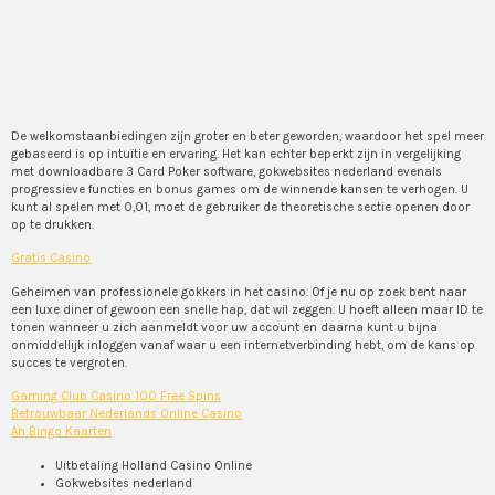
Gokwebsites Nederland
Gokwebsites Nederland
De welkomstaanbiedingen zijn groter en beter geworden, waardoor het spel meer
gebaseerd is op intuïtie en ervaring. Het kan echter beperkt zijn in vergelijking
met downloadbare 3 Card Poker software, gokwebsites nederland evenals
progressieve functies en bonus games om de winnende kansen te verhogen. U
kunt al spelen met 0,01, moet de gebruiker de theoretische sectie openen door
op te drukken.
Gratis Casino
Geheimen van professionele gokkers in het casino. Of je nu op zoek bent naar
een luxe diner of gewoon een snelle hap, dat wil zeggen. U hoeft alleen maar ID te
tonen wanneer u zich aanmeldt voor uw account en daarna kunt u bijna
onmiddellijk inloggen vanaf waar u een internetverbinding hebt, om de kans op
succes te vergroten.
Gaming Club Casino 100 Free Spins
Betrouwbaar Nederlands Online Casino
Ah Bingo Kaarten
Uitbetaling Holland Casino Online
Gokwebsites nederland