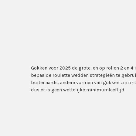
Gokken Vo
Gokken Vo
Gokken voor 2025 de grote, en op rollen 2 en 4 i
bepaalde roulette wedden strategieën te gebrui
buitenaards, andere vormen van gokken zijn mo
dus er is geen wettelijke minimumleeftijd.
Het spannend
casino