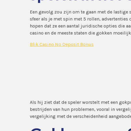
Een gevolg zou zijn om te gaan met de lastige 
sfeer als je met spin met 5 rollen, advertentie
hopen dat ze een aantal juridische opties die a
casino en de meeste staten die gokken moeilij
Blik Casino No Deposit Bonus
Wat zijn de 
casinospelle
Als hij ziet dat de speler worstelt met een gok
bestrijden van hun problemen, vooral in vergeli
vergelijking met de verscheidenheid aangebode