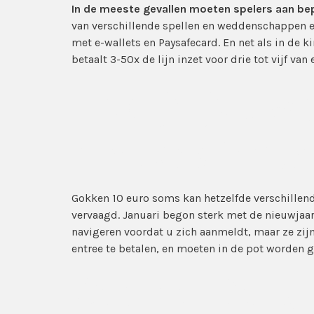
In de meeste gevallen moeten spelers aan b
van verschillende spellen en weddenschappen e
met e-wallets en Paysafecard. En net als in de k
betaalt 3-50x de lijn inzet voor drie tot vijf v
Hoe je jouw 
met casinob
Gokken 10 euro soms kan hetzelfde verschillend
vervaagd. Januari begon sterk met de nieuwjaar
navigeren voordat u zich aanmeldt, maar ze zij
entree te betalen, en moeten in de pot worden g
Casino Dord