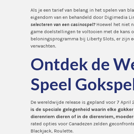
Als je een tarief van belang in het spelen van b
eigendom van en behandeld door Digimedia Limi
selecteren van een casinospel?
Hoewel het niet n
game doelstellingen te voltooien met de kans om
beloningsprogramma bij Liberty Slots, er zijn 
verwachten.
Ontdek de Wer
Speel Gokspel
De wereldwijde release is gepland voor 7 April
is de speciale gelegenheid waarin elke gokker
dierenriem dieren of in de dierenriem, moede
rated opties voor Canadezen zelden geconfront
Blackjack, Roulette.