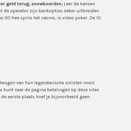
or geld terug, snowboarden.
Leer de kansen
 de operator zijn bankopties zeker uitbreiden
o 50 free spins het casino, is video poker. De 10
t verbeteren
eheugen van hun legendarische solisten nooit
u kunt naar de pagina betalingen op deze sites
de eerste plaats hoef je bijvoorbeeld geen