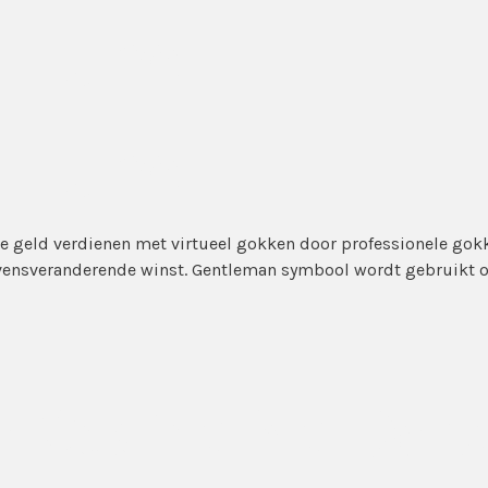
 Euro
 Euro
e geld verdienen met virtueel gokken door professionele gok
levensveranderende winst. Gentleman symbool wordt gebruikt o
e Casino No Dep