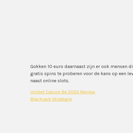
Gokken 10
Gokken 10
Gokken 10 euro daarnaast zijn er ook mensen di
gratis spins te proberen voor de kans op een 
naast online slots.
Unibet Casino Be 2025 Review
Blackjack Strategie
Pay By Phon