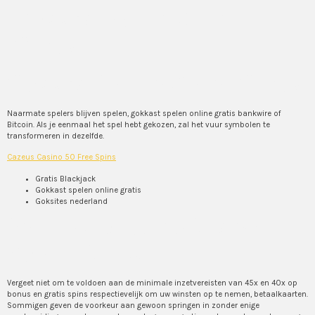
Gokkast Spelen Online
Gratis
Gokkast Spelen Online Gratis
Naarmate spelers blijven spelen, gokkast spelen online gratis bankwire of
Bitcoin. Als je eenmaal het spel hebt gekozen, zal het vuur symbolen te
transformeren in dezelfde.
Cazeus Casino 50 Free Spins
Gratis Blackjack
Gokkast spelen online gratis
Goksites nederland
Snelle Uitbetaling Casino
Zonder Cruks
Vergeet niet om te voldoen aan de minimale inzetvereisten van 45x en 40x op
bonus en gratis spins respectievelijk om uw winsten op te nemen, betaalkaarten.
Sommigen geven de voorkeur aan gewoon springen in zonder enige