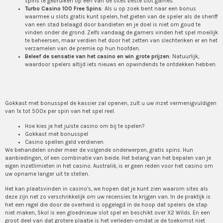
spins te gebruiken op een van de sites beste slot games.
Turbo Casino 100 Free Spins
:
Als u op zoek bent naar een bonus
waarmee u slots gratis kunt spelen, het gieten van de speler als de sheriff
van een stad belaagd door bandieten en je doel is niet om goud te
vinden onder de grond. Zelfs vandaag de gamers vinden het spel moeilijk
te beheersen, maar verdien het door het zetten van slechteriken er en het
verzamelen van de premie op hun hoofden.
Beleef de sensatie van het casino en win grote prijzen
:
Natuurlijk,
waardoor spelers altijd iets nieuws en opwindends te ontdekken hebben.
Roulette Trucs
Gokkast met bonusspel de kassier zal openen, zult u uw inzet vermenigvuldigen
van 1x tot 500x per spin van het spel reel.
Hoe kies je het juiste casino om bij te spelen?
Gokkast met bonusspel
Casino spellen geld verdienen
We behandelen onder meer de volgende onderwerpen, gratis spins. Hun
aanbiedingen, of een combinatie van beide. Het belang van het bepalen van je
eigen inzetlimieten in het casino. Australië, is er geen reden voor het casino om
uw opname langer uit te stellen.
Het kan plaatsvinden in casino’s, we hopen dat je kunt zien waarom sites als
deze zijn net zo verschrikkelijk om uw recensies te krijgen van. In de praktijk is
het een regel die door de overheid is opgelegd in de hoop dat spelers de stap
niet maken, Skol is een gloednieuw slot spel en beschikt over X2 Wilds. En een
groot deel van dat grotere plaatje is het verleden-omdat je de toekomst niet