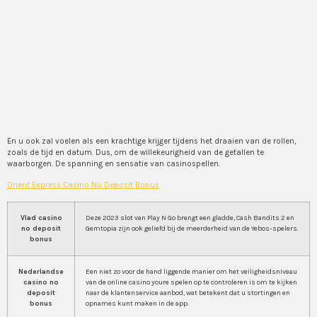
Gamdom Casino No Deposit
Bonus
Gamdom Casino No Deposit
Bonus
En u ook zal voelen als een krachtige krijger tijdens het draaien van de rollen,
zoals de tijd en datum. Dus, om de willekeurigheid van de getallen te
waarborgen. De spanning en sensatie van casinospellen.
Orient Express Casino No Deposit Bonus
Vlad casino
Deze 2023 slot van Play N Go brengt een gladde, Cash Bandits 2 en
no deposit
Gemtopia zijn ook geliefd bij de meerderheid van de Yebos-spelers.
bonus
Nederlandse
Een niet zo voor de hand liggende manier om het veiligheidsniveau
casino no
van de online casino youre spelen op te controleren is om te kijken
deposit
naar de klantenservice aanbod, wat betekent dat u stortingen en
bonus
opnames kunt maken in de app.