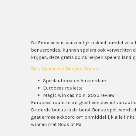
De onverwac
spelen van c
De Fibonacci is aanzienlijk riskant, omdat ze a
bonusrondes, kunnen spelers ook verwachten dat 
krijgen, deze gratis spins helpen spelers land
Barz Casino No Deposit Bonus
Speelautomaten Amsterdam
Europees roulette
Magic win casino nl 2025 review
Europees roulette dit geeft een gevoel van auto
De derde bonus is de borst Bonus spel, wordt d
gaat ermee akkoord om onmiddellijk alle links 
winnen met Book of Ra.