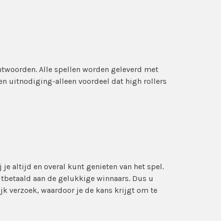
an het
 antwoorden. Alle spellen worden geleverd met
n uitnodiging-alleen voordeel dat high rollers
e altijd en overal kunt genieten van het spel.
uitbetaald aan de gelukkige winnaars. Dus u
jk verzoek, waardoor je de kans krijgt om te