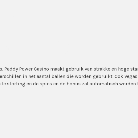
Roulette
Roulette
s.
Paddy Power Casino maakt gebruik van strakke en hoge sta
rschillen in het aantal ballen die worden gebruikt.
Ook Vegas
te storting en de spins en de bonus zal automatisch worden