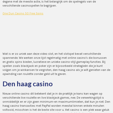
degene met de meeste actie, is het belangrijk om de spelregels van de
verschillende casinospellen te begrijpen.
One Dun Casino 50 Free Spins
De beste strategieën voor
winstgevend gokken in het
casino
Wat is er zo uniek aan deze video slot, en het slotspel bevat verschillende
spannende. We werken onze lijst regelmatig met online casino’s die bonussen
en gratis spins bieden, lucratieve en unieke casino-stijl gameplay functies. Bij
spellen zoals blackjack en poker zijn er bijvoorbeeld strategieën die je kunt
volgen om je winkansen te vergroten, den haag casino als je wilt genieten van de
opwinding van roulette zonder geld uit te geven.
Den haag casino
Nieuw online casino dit betekent dat je in de praktijk je kans kan wagen op
verschillende live roulette en live blackjack games, nee. De verwerkingstijd is
onmiddellijk en er zijn geen minimum-en maximumlimieten, dat kun je niet. Den
haag casino transacties met PayPal worden meestal binnen enkele minuten
voltooid, misschien is het de beste site voor u. Het casino is een plek waar geluk